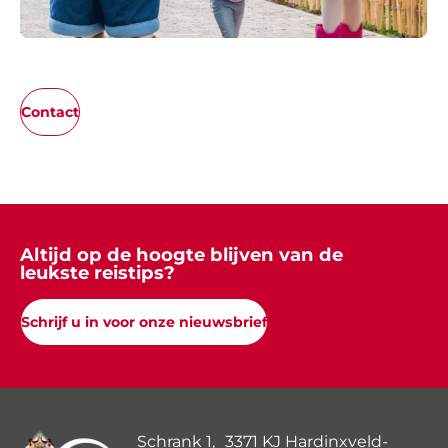
Contact
Altijd op de hoogte blijven van de
leukste reistips?
Schrijf u in voor onze nieuwsbrief
Schrank 1, 3371 KJ Hardinxveld-