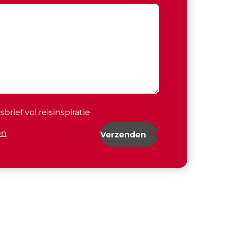
rief vol reisinspiratie
en
Verzenden