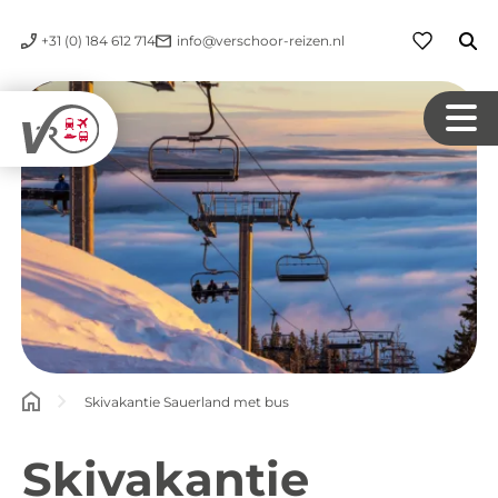
+31 (0) 184 612 714
info@verschoor-reizen.nl
Skivakantie Sauerland met bus
Skivakantie