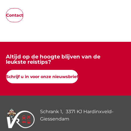
Contact
Altijd op de hoogte blijven van de
leukste reistips?
Schrijf u in voor onze nieuwsbrief
Schrank 1, 3371 KJ Hardinxveld-
Giessendam