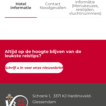
informatie
Hotel
Contact
(Menukeuzes,
informatie
Noodgevallen
reistijden,
vluchtnummers)
Altijd op de hoogte blijven van de
leukste reistips?
Schrijf u in voor onze nieuwsbrief
Schrank 1, 3371 KJ Hardinxveld-
Giessendam