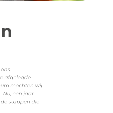
in
 ons
ze afgelegde
leum mochten wij
 Nu, een jaar
j de stappen die