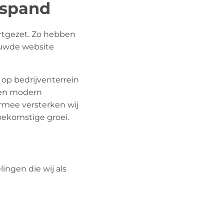
fspand
rtgezet. Zo hebben
euwde website
op bedrijventerrein
 een modern
rmee versterken wij
oekomstige groei.
ingen die wij als