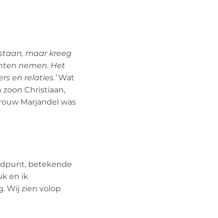
bestaan, maar kreeg
chten nemen. Het
s en relaties.’
Wat
 zoon Christiaan,
vrouw Marjandel was
indpunt, betekende
uk en ik
. Wij zien volop