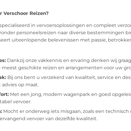
 Verschoor Reizen?
gespecialiseerd in vervoersoplossingen en compleet verz
onder personeelsreizen naar diverse bestemmingen bi
seert uiteenlopende belevenissen met passie, betrokken
es:
Dankzij onze vakkennis en ervaring denken wij graa
e meest geschikte reizen en arrangementen voor uw gr
ak:
Bij ons bent u verzekerd van kwaliteit, service en de
advies op maat.
ort:
Met een jong, modern wagenpark en goed opgeleid
tabel vervoer.
:
Mocht er onderweg iets misgaan, zoals een technisc
 vervangend vervoer van dezelfde kwaliteit.