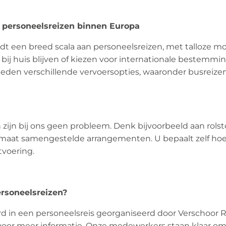
 personeelsreizen binnen Europa
dt een breed scala aan personeelsreizen, met talloze 
bij huis blijven of kiezen voor internationale bestemming
 bieden verschillende vervoersopties, waaronder busreize
zijn bij ons geen probleem. Denk bijvoorbeeld aan rolst
p maat samengestelde arrangementen. U bepaalt zelf hoe u
tvoering.
ersoneelsreizen?
rd in een personeelsreis georganiseerd door Verschoor
voor meer informatie. Onze medewerkers staan klaar om