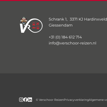
Schrank 1, 3371 KJ Hardinxveld
Giessendam
+31 (0) 184 612 714
info@verschoor-reizen.nl
© Verschoor Reizen
Privacyverklaring
Algemene v