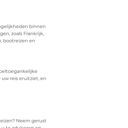
mogelijkheden binnen
en, zoals Frankrijk,
n, bootreizen en
oeltoegankelijke
w reis eruitziet, en
 Reizen? Neem gerust
 u te adviseren en