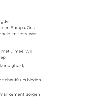
orgde
nnen Europa. Ons
heid en trots. Wat
g met u mee. Wij
oep.
skundigheid,
e chauffeurs bieden
h mankement, zorgen