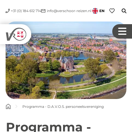
+31 (0) 184 612 714
info@verschoor-reizen.nl
EN
Programma - D.A.V.O.S. personeelsvereniging
Programma -