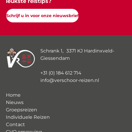
leukste reistips?
Schrijf u in voor onze nieuwsbrief
Schrank 1, 3371 KJ Hardinxveld-
Giessendam
+31 (0) 184 612 714
info@verschoor-reizen.nl
Home
Nieuws
Groepsreizen
Individuele Reizen
Contact
CVO omgeving