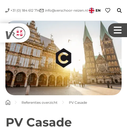
+31 (0) 184 612 714
info@verschoor-reizen.nl
EN
Referenties overzicht
PV Casade
PV Casade