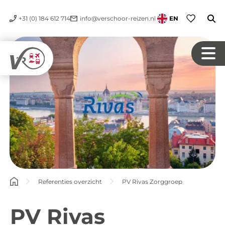
+31 (0) 184 612 714
info@verschoor-reizen.nl
EN
Referenties overzicht
PV Rivas Zorggroep
PV Rivas