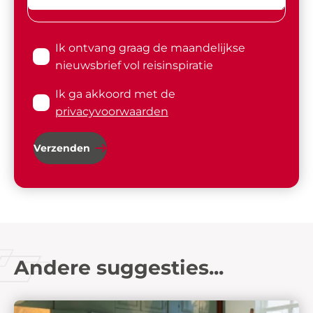
Ik ontvang graag de maandelijkse
nieuwsbrief vol reisinspiratie
Ik ga akkoord met de
privacyvoorwaarden
Verzenden
Andere suggesties...