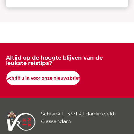
Altijd op de hoogte blijven van de
leukste reistips?
Schrijf u in voor onze nieuwsbrief
Schrank 1, 3371 KJ Hardinxveld-
Giessendam