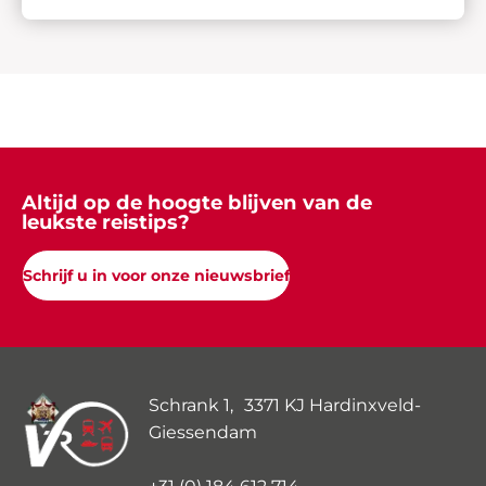
Altijd op de hoogte blijven van de
leukste reistips?
Schrijf u in voor onze nieuwsbrief
Schrank 1, 3371 KJ Hardinxveld-
Giessendam