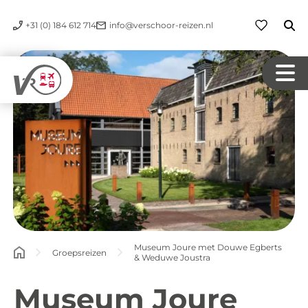
+31 (0) 184 612 714
info@verschoor-reizen.nl
Museum Joure met Douwe Egberts
Groepsreizen
& Weduwe Joustra
Museum Joure