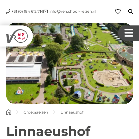
+31 (0) 184 612 714
info@verschoor-reizen.nl
Groepsreizen
Linnaeushof
Linnaeushof