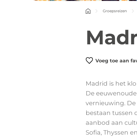
Groepsreizen
Madr
Voeg toe aan fa
Madrid is het kl
De eeuwenoude t
vernieuwing. De 
bestaan tussen d
aanbod aan cultu
Sofia, Thyssen e