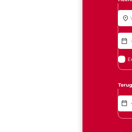
E
Terug