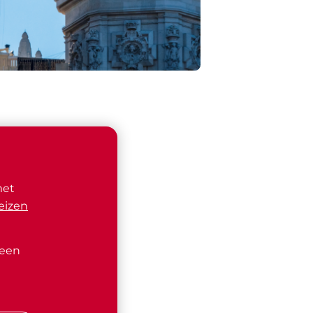
met
eizen
 een