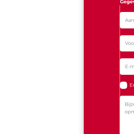
Gege
E