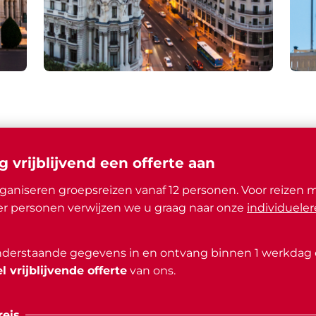
g vrijblijvend een offerte aan
ganiseren groepsreizen vanaf 12 personen. Voor reizen 
r personen verwijzen we u graag naar onze
individueler
nderstaande gegevens in en ontvang binnen 1 werkdag
l vrijblijvende offerte
van ons.
eis