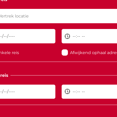
nkele reis
Afwijkend ophaal adre
reis