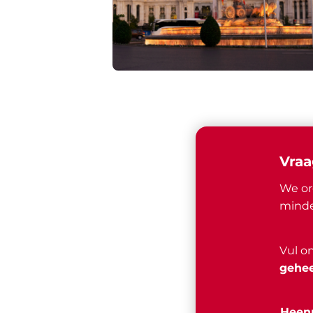
Vraa
We or
minde
Vul o
gehee
Heenr