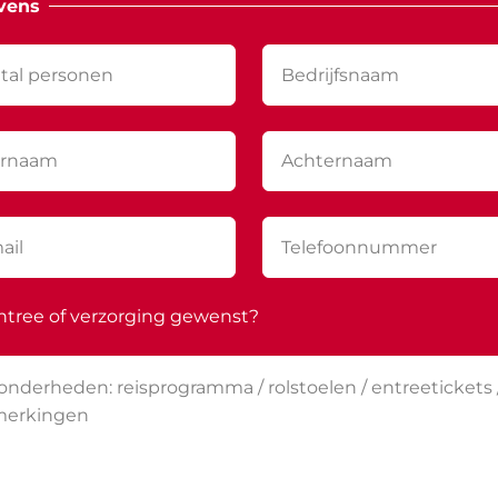
vens
ntree of verzorging gewenst?