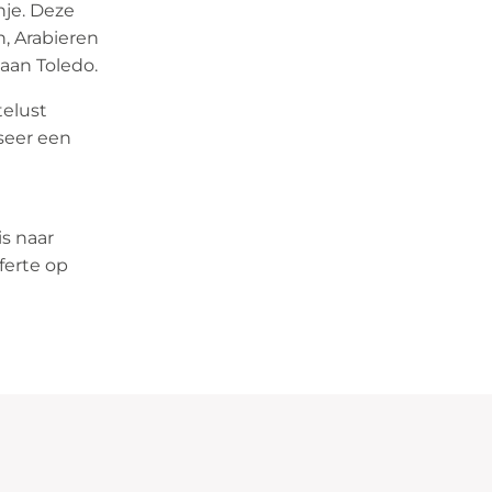
nje. Deze
, Arabieren
aan Toledo.
telust
iseer een
s naar
ferte op