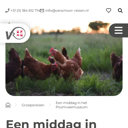
+31 (0) 184 612 714
info@verschoor-reizen.nl
Een middag in het
Groepsreizen
Pluimveemuseum
Een middag in