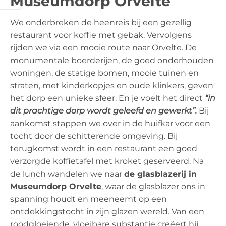
Museumdorp Orvelte
We onderbreken de heenreis bij een gezellig
restaurant voor koffie met gebak. Vervolgens
rijden we via een mooie route naar Orvelte. De
monumentale boerderijen, de goed onderhouden
woningen, de statige bomen, mooie tuinen en
straten, met kinderkopjes en oude klinkers, geven
het dorp een unieke sfeer. En je voelt het direct
“in
dit prachtige dorp wordt geleefd en gewerkt”.
Bij
aankomst stappen we over in de huifkar voor een
tocht door de schitterende omgeving. Bij
terugkomst wordt in een restaurant een goed
verzorgde koffietafel met kroket geserveerd. Na
de lunch wandelen we naar
de glasblazerij in
Museumdorp Orvelte
, waar de glasblazer ons in
spanning houdt en meeneemt op een
ontdekkingstocht in zijn glazen wereld. Van een
roodgloeiende, vloeibare substantie creëert hij