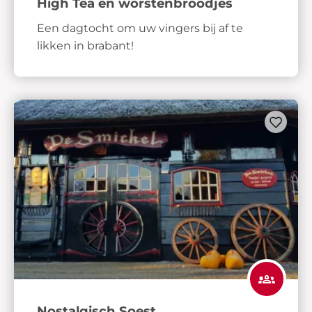
High Tea en worstenbroodjes
Een dagtocht om uw vingers bij af te
likken in brabant!
Nostalgisch Soest