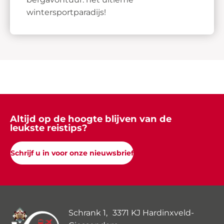
wintersportparadijs!
Altijd op de hoogte blijven van de
leukste reistips?
Schrijf u in voor onze nieuwsbrief
Schrank 1, 3371 KJ Hardinxveld-