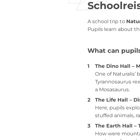
Schoolreis
A school trip to
Natur
Pupils learn about th
What can pupils
The Dino Hall – M
One of Naturalis’ 
Tyrannosaurus rex.
a Mosasaurus.
The Life Hall – Di
Here, pupils explo
stuffed animals, ra
The Earth Hall – 
How were mountain