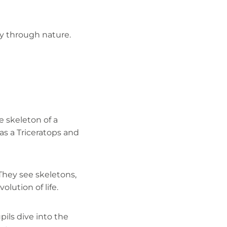
ery through nature.
e skeleton of a
as a Triceratops and
 They see skeletons,
olution of life.
ils dive into the