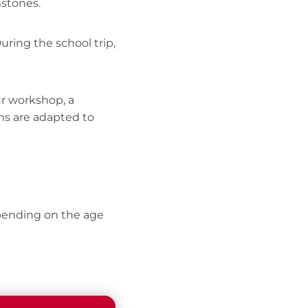
mstones.
During the school trip,
ur workshop, a
ons are adapted to
epending on the age