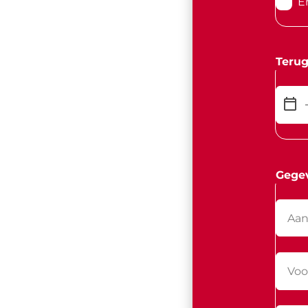
E
Terug
Gege