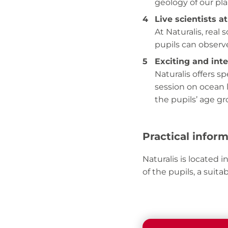
geology of our pl
Live scientists a
At Naturalis, real
pupils can observe
Exciting and int
Naturalis offers s
session on ocean l
the pupils’ age g
Practical infor
Naturalis is located i
of the pupils, a suit