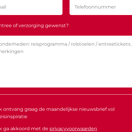
ntree of verzorging gewenst?
Ik ontvang graag de maandelijkse nieuwsbrief vol
eisinspiratie
Ik ga akkoord met de
privacyvoorwaarden