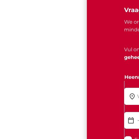
Vraa
We or
minde
Vul o
gehee
Heenr