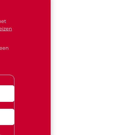
met
eizen
 een