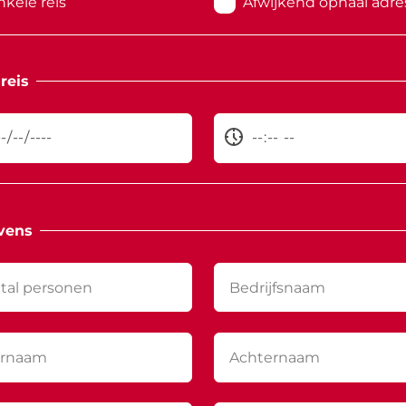
nkele reis
Afwijkend ophaal adre
reis
vens