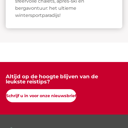
sfeervolle chalets, après-ski en
bergavontuur: het ultieme
wintersportparadijs!
Altijd op de hoogte blijven van de
leukste reistips?
Schrijf u in voor onze nieuwsbrief