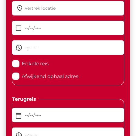
Enkele reis
Afwijkend ophaal adres
Terugreis