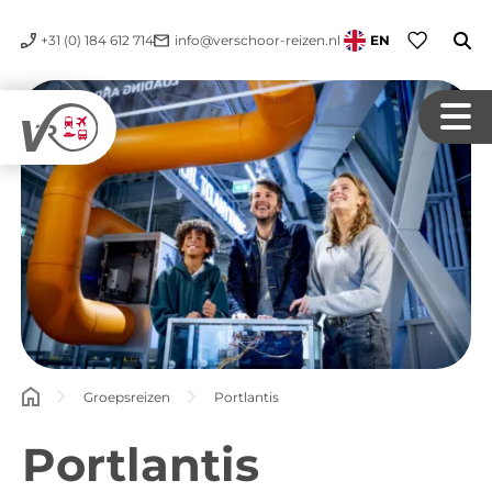
+31 (0) 184 612 714
info@verschoor-reizen.nl
EN
Groepsreizen
Portlantis
Portlantis