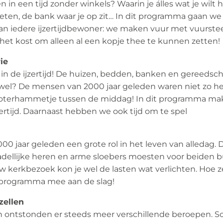
n in een tijd zonder winkels? Waarin je álles wat je wilt
 eten, de bank waar je op zit… In dit programma gaan we
n iedere ijzertijdbewoner: we maken vuur met vuurstee
het kost om alleen al een kopje thee te kunnen zetten!
ie
in de ijzertijd! De huizen, bedden, banken en gereedscha
wel? De mensen van 2000 jaar geleden waren niet zo hee
 boterhammetje tussen de middag! In dit programma m
jzertijd. Daarnaast hebben we ook tijd om te spel
00 jaar geleden een grote rol in het leven van alledag. 
adellijke heren en arme sloebers moesten voor beiden b
 kerkbezoek kon je wel de lasten wat verlichten. Hoe 
e programma mee aan de slag!
zellen
en ontstonden er steeds meer verschillende beroepen