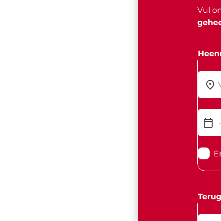
Vul o
gehee
Heenr
E
Terug