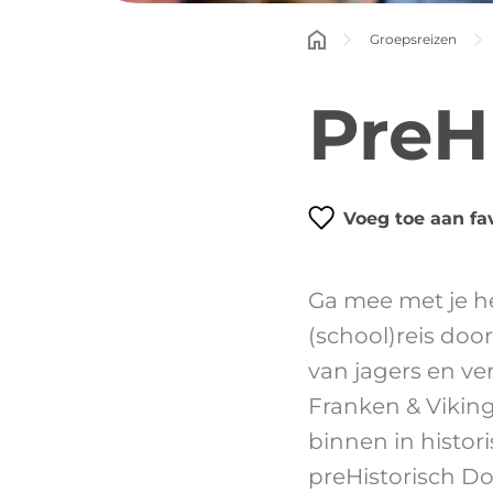
Groepsreizen
PreH
Voeg toe aan fa
Ga mee met je he
(school)reis door
van jagers en ve
Franken & Viking
binnen in histo
preHistorisch Do