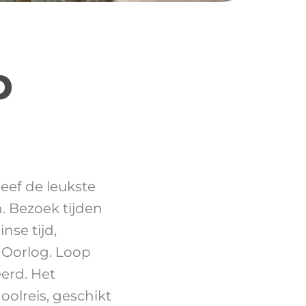
p
eef de leukste
n. Bezoek tijden
nse tijd,
 Oorlog. Loop
erd. Het
olreis, geschikt