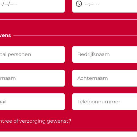
vens
ntree of verzorging gewenst?