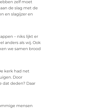
 hebben zelf moet
 aan de slag met de
n en slagijzer en
ppen – niks lijkt er
l anders als wij. Ook
aken we samen brood
De kerk had net
uigen. Door
ze dat deden? Daar
. Sommige mensen