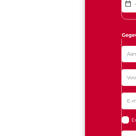
Gege
E