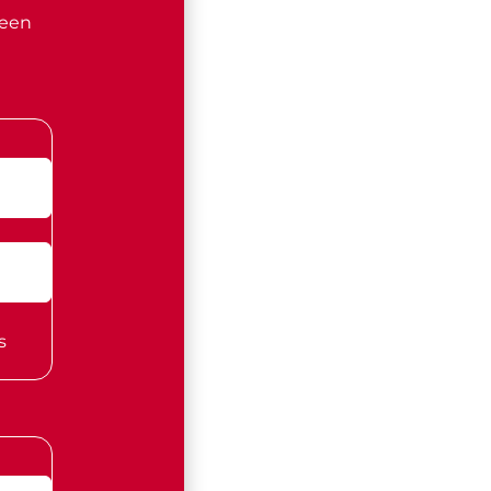
 een
s