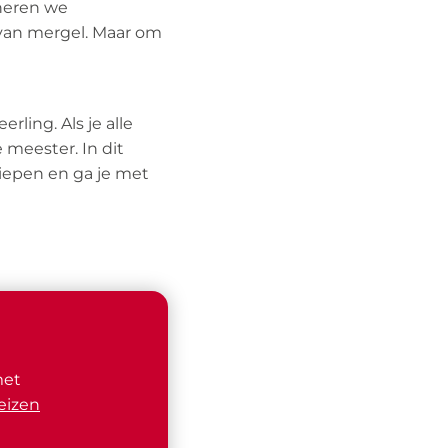
ineren we
van mergel. Maar om
rling. Als je alle
 meester. In dit
iepen en ga je met
met
eizen