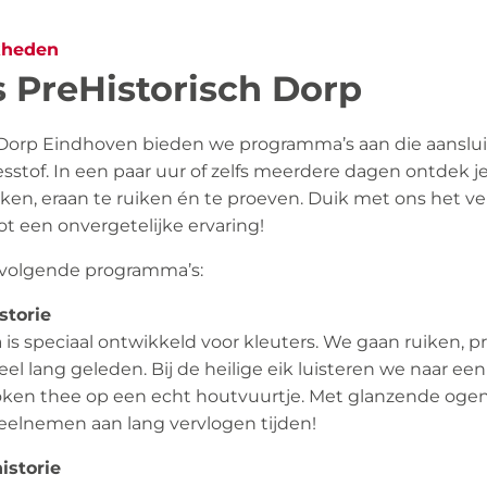
kheden
s PreHistorisch Dorp
 Dorp Eindhoven bieden we programma’s aan die aanslui
esstof. In een paar uur of zelfs meerdere dagen ontdek 
kken, eraan te ruiken én te proeven. Duik met ons het v
ot een onvergetelijke ervaring!
e volgende programma’s:
storie
is speciaal ontwikkeld voor kleuters. We gaan ruiken, 
eel lang geleden. Bij de heilige eik luisteren we naar ee
en thee op een echt houtvuurtje. Met glanzende ogen
eelnemen aan lang vervlogen tijden!
istorie