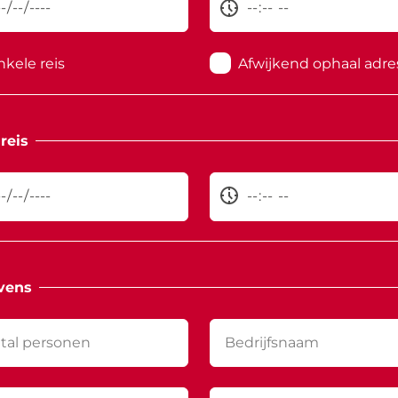
nkele reis
Afwijkend ophaal adre
reis
vens