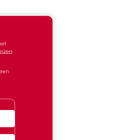
met
eizen
 een