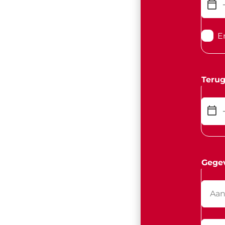
E
Terug
Gege