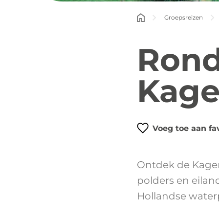
Groepsreizen
Rond
Kage
Voeg toe aan fa
Ontdek de Kager
polders en eiland
Hollandse waterp