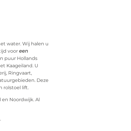
et water. Wij halen u
tijd voor
een
en puur Hollands
et Kaageiland. U
ij, Ringvaart,
natuurgebieden. Deze
olstoel lift.
 en Noordwijk. Al
.