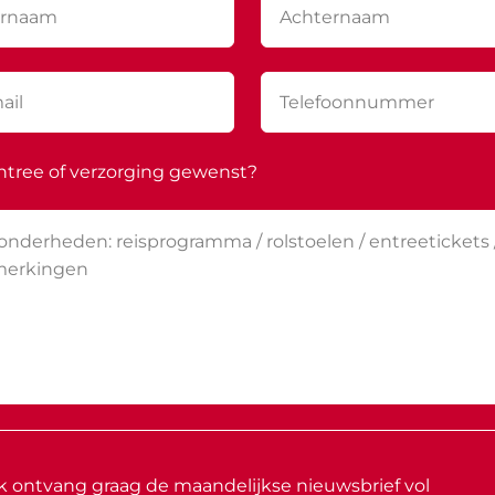
ntree of verzorging gewenst?
Ik ontvang graag de maandelijkse nieuwsbrief vol