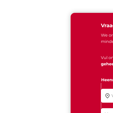
Vraa
We or
minde
Vul o
gehee
Heenr