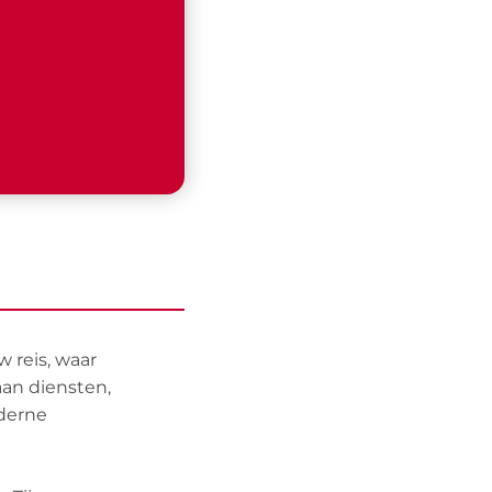
 reis, waar
aan diensten,
derne