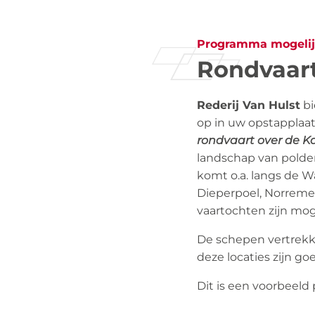
Programma mogeli
Rondvaart
Rederij Van Hulst
bi
op in uw opstapplaat
rondvaart over de K
landschap van polder
komt o.a. langs de W
Dieperpoel, Norreme
vaartochten zijn mog
De schepen vertrekk
deze locaties zijn go
Dit is een voorbeeld