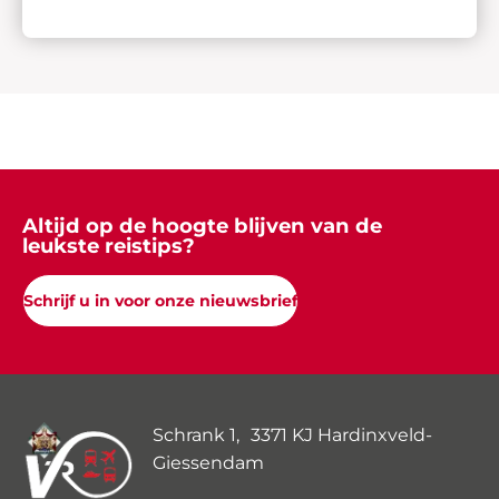
Altijd op de hoogte blijven van de
leukste reistips?
Schrijf u in voor onze nieuwsbrief
Schrank 1, 3371 KJ Hardinxveld-
Giessendam