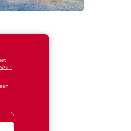
met
eizen
 een