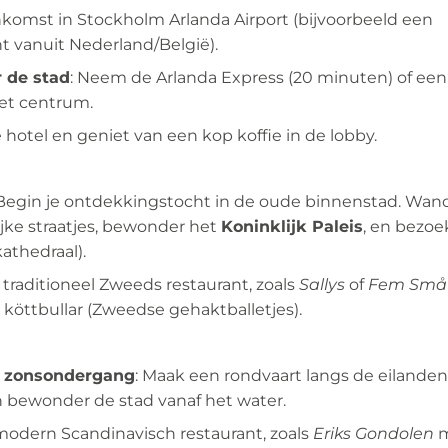
nkomst in Stockholm Arlanda Airport (bijvoorbeeld een
 vanuit Nederland/België).
r de stad
: Neem de Arlanda Express (20 minuten) of een
het centrum.
e hotel en geniet van een kop koffie in de lobby.
 Begin je ontdekkingstocht in de oude binnenstad. Wan
rijke straatjes, bewonder het
Koninklijk Paleis
, en bezoe
athedraal).
 traditioneel Zweeds restaurant, zoals
Sallys
of
Fem Små
 köttbullar (Zweedse gehaktballetjes).
j zonsondergang
: Maak een rondvaart langs de eilande
 bewonder de stad vanaf het water.
modern Scandinavisch restaurant, zoals
Eriks Gondolen
m