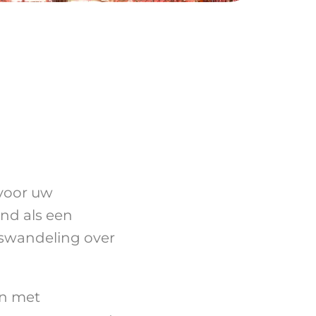
 voor uw
nd als een
adswandeling over
en met