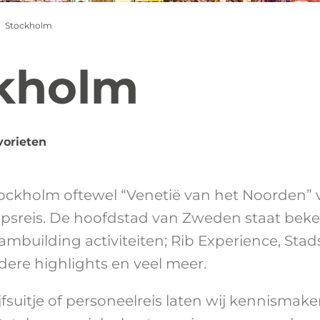
Stockholm
kholm
vorieten
tockholm oftewel “Venetië van het Noorden”
epsreis. De hoofdstad van Zweden staat beke
eambuilding activiteiten; Rib Experience, St
dere highlights en veel meer.
jfsuitje of personeelreis laten wij kennismak