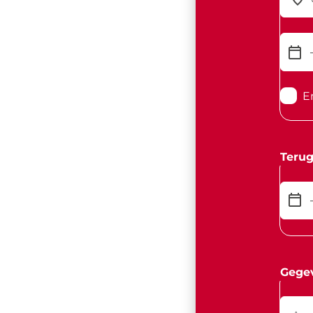
E
Terug
Gege