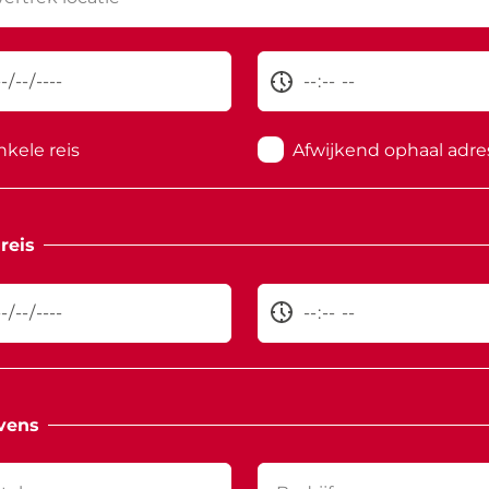
nkele reis
Afwijkend ophaal adre
reis
vens