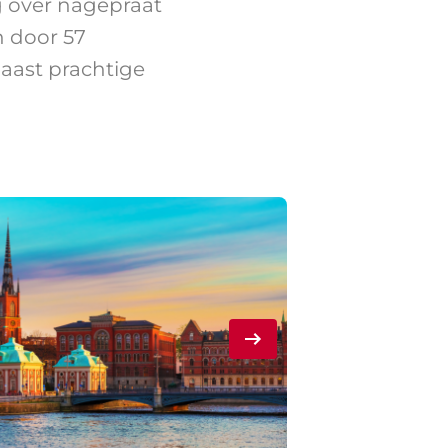
g over nagepraat
n door 57
aast prachtige