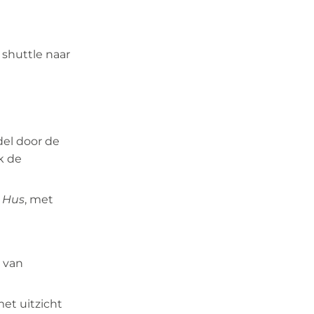
 shuttle naar
del door de
k de
 Hus
, met
n van
et uitzicht