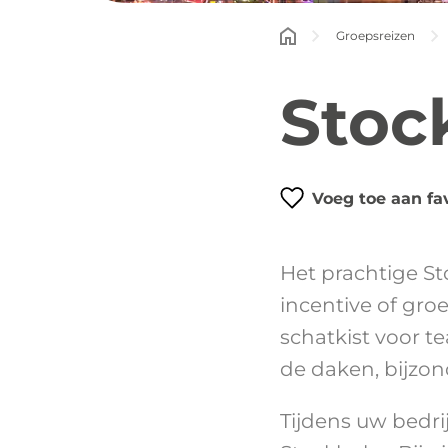
Groepsreizen
Stoc
Voeg toe aan fa
Het prachtige S
incentive of gro
schatkist voor t
de daken, bijzon
Tijdens uw bedri