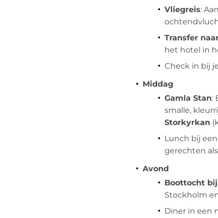
Vliegreis
: Aa
ochtendvlucht
Transfer naa
het hotel in 
Check in bij j
Middag
Gamla Stan
:
smalle, kleur
Storkyrkan
(k
Lunch bij een
gerechten als
Avond
Boottocht bi
Stockholm en
Diner in een 