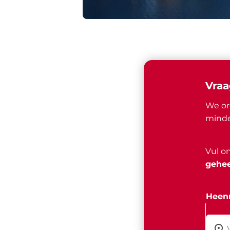
Vraa
We or
minde
Vul o
gehee
Heenr