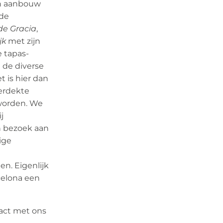
in aanbouw
 de
de Gracia
,
jk
met zijn
e tapas-
 de diverse
 is hier dan
erdekte
 worden. We
ij
n bezoek aan
ige
en. Eigenlijk
celona een
act met ons