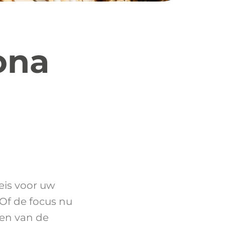
ona
eis voor uw
 Of de focus nu
ken van de