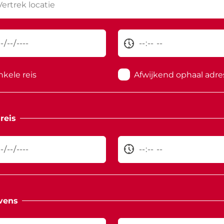
nkele reis
Afwijkend ophaal adre
reis
vens