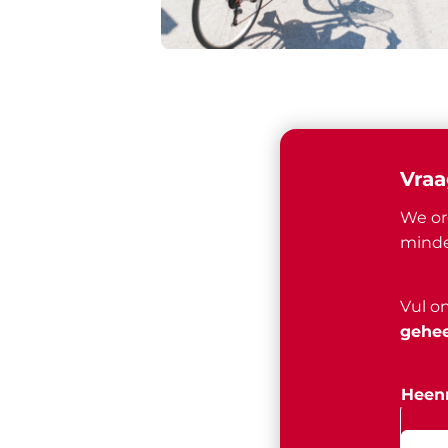
Vraa
We or
minde
Vul o
gehee
Heenr