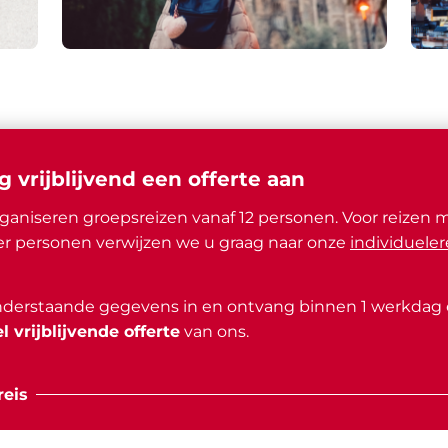
g vrijblijvend een offerte aan
ganiseren groepsreizen vanaf 12 personen. Voor reizen 
r personen verwijzen we u graag naar onze
individueler
nderstaande gegevens in en ontvang binnen 1 werkdag
l vrijblijvende offerte
van ons.
eis