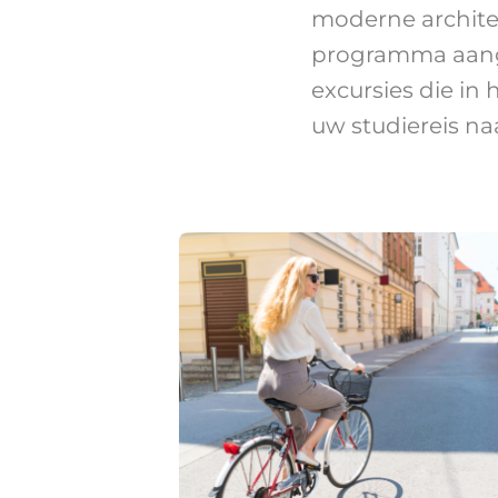
moderne architec
programma aange
excursies die 
uw studiereis n