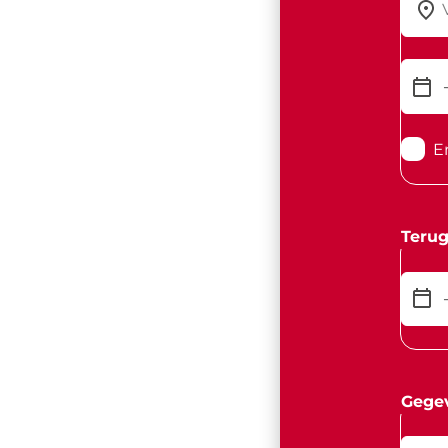
E
Terug
Gege