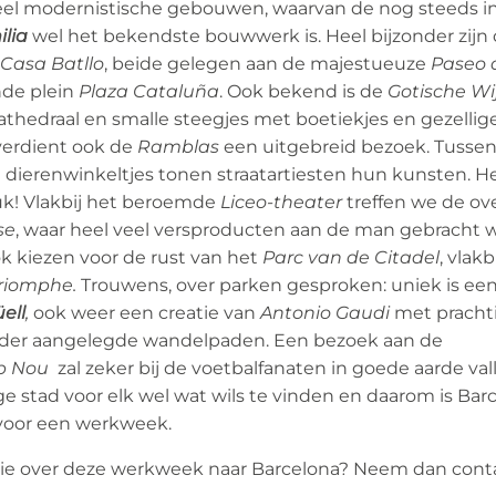
eel modernistische gebouwen, waarvan de nog steeds 
lia
wel het bekendste bouwwerk is. Heel bijzonder zijn
Casa Batllo
, beide gelegen aan de majestueuze
Paseo 
nde plein
Plaza Cataluña
. Ook bekend is de
Gotische Wi
athedraal en smalle steegjes met boetiekjes en gezellig
 verdient ook de
Ramblas
een uitgebreid bezoek. Tussen
 dierenwinkeltjes tonen straatartiesten hun kunsten. Het
ruk! Vlakbij het beroemde
Liceo-theater
treffen we de ov
se
, waar heel veel versproducten aan de man gebracht
k kiezen voor de rust van het
Parc van de Citadel
, vlakb
riomphe.
Trouwens, over parken gesproken: uniek is ee
ell
,
ook weer een creatie van
Antonio Gaudi
met pracht
nder aangelegde wandelpaden. Een bezoek aan de
 Nou
zal zeker bij de voetbalfanaten in goede aarde vall
ge stad voor elk wel wat wils te vinden en daarom is Bar
voor een werkweek.
tie over deze werkweek naar Barcelona? Neem dan cont