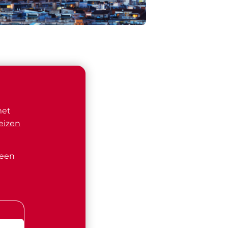
met
eizen
 een