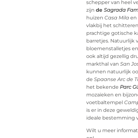
schepper van heel v
zijn
de
Sagrada Fami
huizen
Casa Mila
en
vlakbij het schittere
prachtige gotische k
barretjes. Natuurlijk
bloemenstalletjes en
ook altijd gezellig d
markthal van
San Jo
kunnen natuurlijk oo
de
Spaanse Arc de T
het bekende
Parc Gü
mozaïeken en bijzo
voetbaltempel
Camp
is er in deze geweldi
ideale bestemming 
Wilt u meer informa