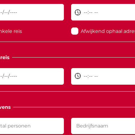
nkele reis
Afwijkend ophaal adre
reis
vens