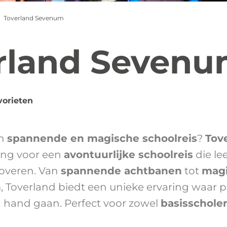
Toverland Sevenum
rland Seven
vorieten
en
spannende en magische schoolreis
?
Tov
ing voor een
avontuurlijke schoolreis
die le
etoveren. Van
spannende achtbanen
tot
mag
n
, Toverland biedt een unieke ervaring waar p
n hand gaan. Perfect voor zowel
basisschole