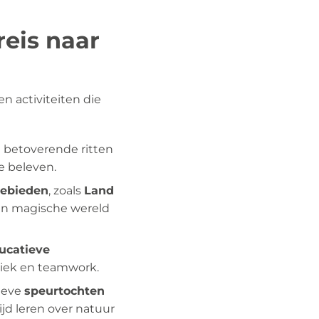
reis naar
n activiteiten die
 betoverende ritten
te beleven.
ebieden
, zoals
Land
een magische wereld
ucatieve
niek en teamwork.
tieve
speurtochten
jd leren over natuur