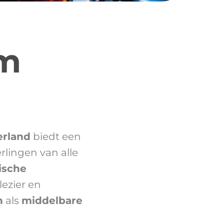
um
erland
biedt een
erlingen van alle
ische
lezier en
n
als
middelbare