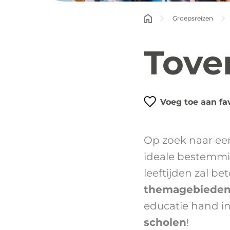
Groepsreizen
Tove
Voeg toe aan fa
Op zoek naar e
ideale bestemm
leeftijden zal b
themagebiede
educatie hand i
scholen
!