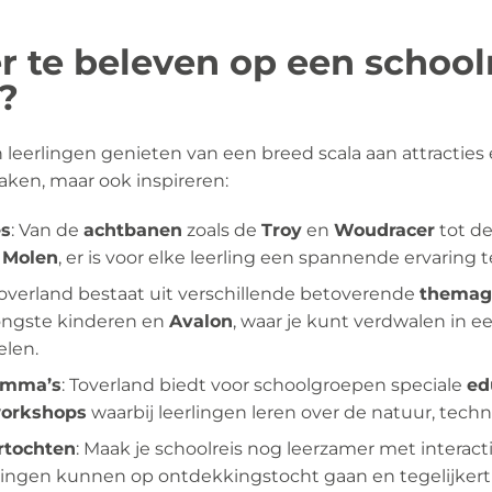
r te beleven op een school
?
eerlingen genieten van een breed scala aan attracties e
aken, maar ook inspireren:
es
: Van de
achtbanen
zoals de
Troy
en
Woudracer
tot de
 Molen
, er is voor elke leerling een spannende ervaring 
Toverland bestaat uit verschillende betoverende
themag
ongste kinderen en
Avalon
, waar je kunt verdwalen in 
elen.
amma’s
: Toverland biedt voor schoolgroepen speciale
ed
orkshops
waarbij leerlingen leren over de natuur, tech
urtochten
: Maak je schoolreis nog leerzamer met interac
rlingen kunnen op ontdekkingstocht gaan en tegelijkerti