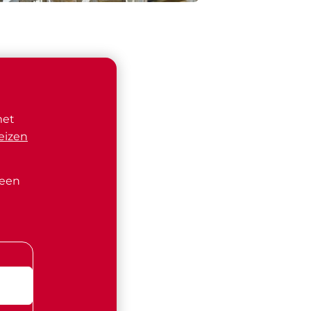
met
eizen
 een