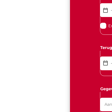
E
Terug
Gege