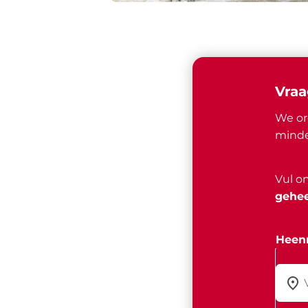
Vraa
We or
minde
Vul o
gehee
Heenr