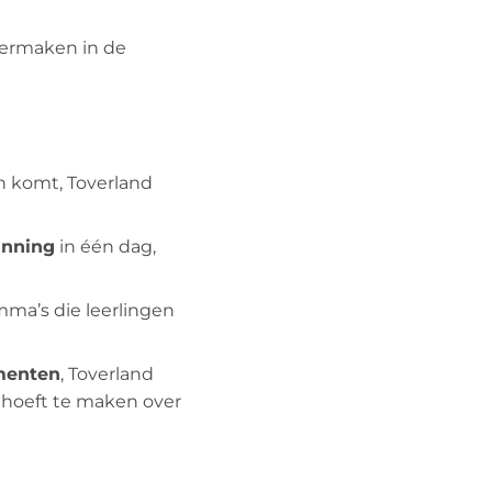
vermaken in de
en komt, Toverland
anning
in één dag,
mma’s die leerlingen
menten
, Toverland
n hoeft te maken over