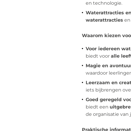
en technologie.
Waterattracties e
waterattracties
en 
Waarom kiezen voor
Voor iedereen wat
biedt voor
alle leef
Magie en avontuur
waardoor leerlinge
Leerzaam en creat
iets bijbrengen ov
Goed geregeld vo
biedt een
uitgebre
de organisatie van j
Praktische informat