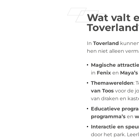
Wat valt e
Toverland
In
Toverland
kunnen l
hen niet alleen verm
Magische attracti
in
Fenix
en
Maya’s
Themawerelden
: 
van Toos
voor de j
van draken en kast
Educatieve progr
programma’s
en
w
Interactie en spe
door het park. Lee