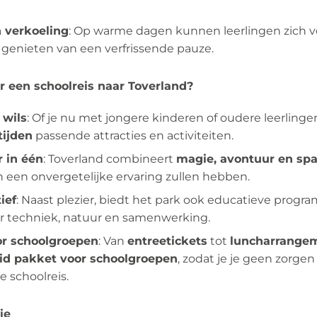
n verkoeling
: Op warme dagen kunnen leerlingen zich 
genieten van een verfrissende pauze.
 een schoolreis naar Toverland?
 wils
: Of je nu met jongere kinderen of oudere leerling
tijden
passende attracties en activiteiten.
 in één
: Toverland combineert
magie, avontuur en sp
n een onvergetelijke ervaring zullen hebben.
ief
: Naast plezier, biedt het park ook educatieve progra
er techniek, natuur en samenwerking.
or schoolgroepen
: Van
entreetickets
tot
luncharrange
id pakket voor schoolgroepen
, zodat je je geen zorge
e schoolreis.
ie