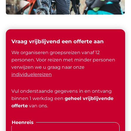
Vraag vrijblijvend een offerte aan
We organiseren groepsreizen vanaf 12
personen. Voor reizen met minder personen
verwijzen we u graag naar onze
individuelereizen
Vul onderstaande gegevens in en ontvang
binnen 1 werkdag een
geheel vrijblijvende
offerte
van ons.
Heenreis