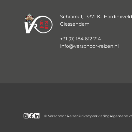
Schrank 1, 3371 KJ Hardinxveld
Giessendam
+31 (0) 184 612 714
info@verschoor-reizen.nl
© Verschoor Reizen
Privacyverklaring
Algemene v