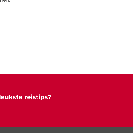
men.
leukste reistips?