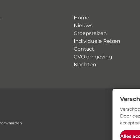
-
Home
Nieuws
Groepsreizen
Individuele Reizen
Contact
CVO omgeving
Klachten
Versch
Verschoo
Door dez
acceptee
oorwaarden
Alles ac