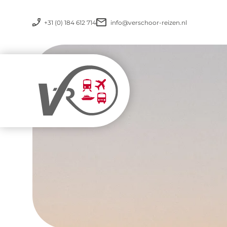
+31 (0) 184 612 714
info@verschoor-reizen.nl