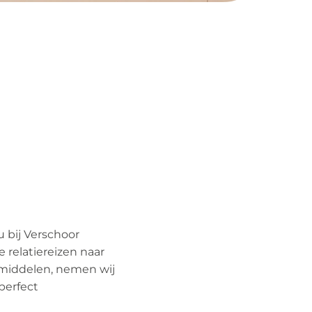
u bij Verschoor
e relatiereizen naar
smiddelen, nemen wij
perfect