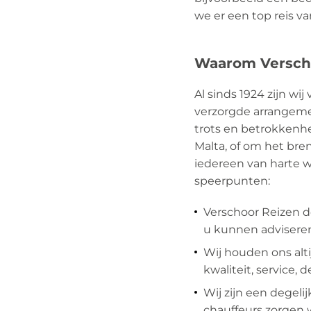
we er een top reis v
Waarom Versch
Al sinds 1924 zijn w
verzorgde arrangeme
trots en betrokkenhe
Malta, of om het bre
iedereen van harte w
speerpunten:
Verschoor Reizen d
u kunnen adviseren
Wij houden ons alt
kwaliteit, service,
Wij zijn een degel
chauffeurs zorgen w