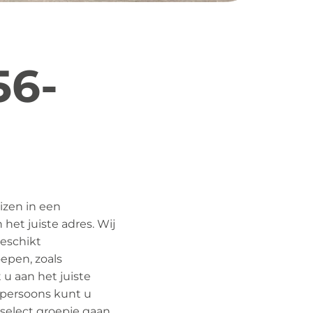
56-
izen in een
het juiste adres. Wij
geschikt
oepen, zoals
 u aan het juiste
0-persoons kunt u
n select groepje gaan