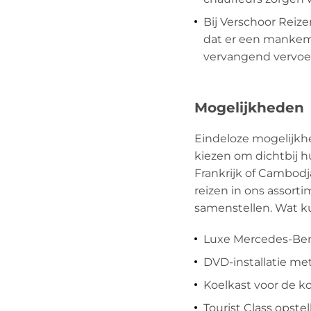
Bij Verschoor Reize
dat er een mankemen
vervangend vervoer
Mogelijkheden
Eindeloze mogelijkhe
kiezen om dichtbij hu
Frankrijk of Cambodj
reizen in ons assorti
samenstellen. Wat k
Luxe Mercedes-Benz
DVD-installatie met
Koelkast voor de k
Tourist Class opstel