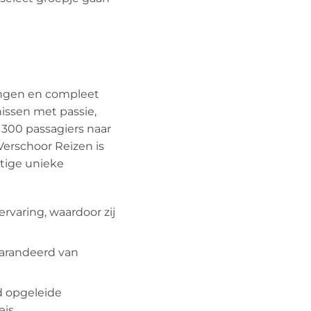
singen en compleet
issen met passie,
 300 passagiers naar
Verschoor Reizen is
htige unieke
varing, waardoor zij
garandeerd van
d opgeleide
is.