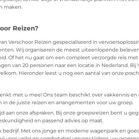
an maken.
oor Reizen?
ij van Verschoor Reizen gespecialiseerd in vervoersoplos
nten. Wij organiseren de meest uiteenlopende beleven
id. Of het nu gaat om een compleet verzorgde reis met
ngen van 20 personen naar een locatie in Nederland. Bij 
elkom. Hieronder leest u nog een aantal van onze prac
enkt met u mee! Ons team beschikt over vakkennis en er
 in de juiste reizen en arrangementen voor uw groep.
ijd aan onze afspraken. Bij onze groepsreizen bent u ge
 deskundigheid en passend advies op maat.
ijk bedrijf. Met ons jonge en moderne wagenpark en goe
ij voor veilig en comfortabel vervoer tijdens uw groepsre