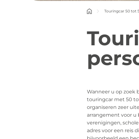
Touringcar 50 tot
Touri
pers
Wanneer u op zoek be
touringcar met 50 to
organiseren zeer uit
arrangement voor u bi
verenigingen, scholen
adres voor een reis 
bijvoorbeeld een bedr