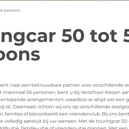
 56-persoons
ngcar 50 tot 
oons
nt naar een betrouwbare partner voor verschillende re
t maximaal 56 personen, bent u bij Verschoor Reizen aan 
eenlopende arrangementen, waardoor er altijd wel een 
j zit. Daarnaast richten wij ons op verschillende doelgr
, families of bijvoorbeeld een vriendenclub. Bij ons bent
die volledig aansluit bij uw wensen. Met de touringcar 5
ijfsuitje, familie-uitje of vriendenuitje plannen. Met ee