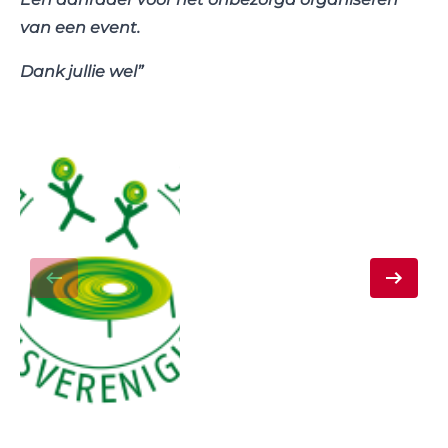
van een event.
Dank jullie wel”