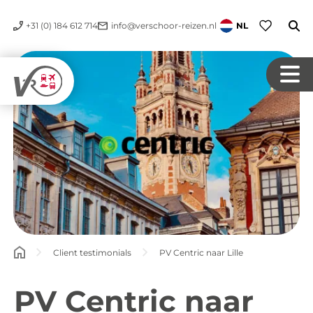
+31 (0) 184 612 714
info@verschoor-reizen.nl
NL
Client testimonials
PV Centric naar Lille
PV Centric naar