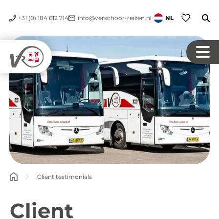
+31 (0) 184 612 714
info@verschoor-reizen.nl
NL
Client testimonials
Client