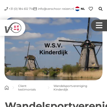
+31 (0) 184 612 714
info@verschoor-reizen.nl
NL
Client
Wandelsportvereniging
testimonials
Kinderdijk
Wandelsportvereni