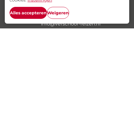
cookies.
Instellingen
Giessendam
Alles accepteren
Weigeren
+31 (0) 184 612 714
info@verschoor-reizen.nl
Home
Nieuws
Groepsreizen
Individuele Reizen
Contact
CVO omgeving
Klachten
© Verschoor Reizen
Privacyverklaring
Algemene voorwaarden