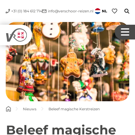
+31 (0) 184 612 714
info@verschoor-reizen.nl
NL
Nieuws
Beleef magische Kerstreizen
Beleef magische