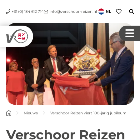
+31 (0) 184 612 714
info@verschoor-reizen.nl
NL
Nieuws
Verschoor Reizen viert 100-jarig jubileum
Verschoor Reizen