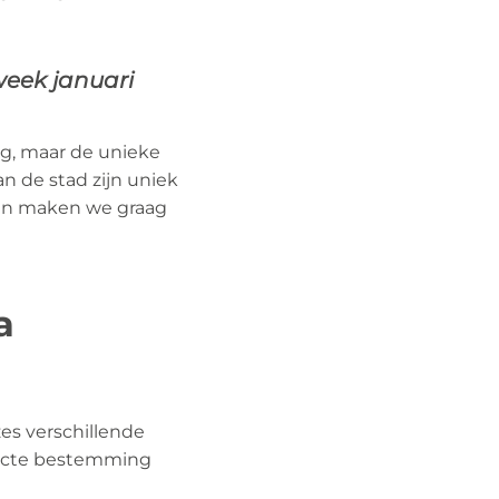
week januari
rg, maar de unieke
n de stad zijn uniek
 Dan maken we graag
a
zes verschillende
rfecte bestemming