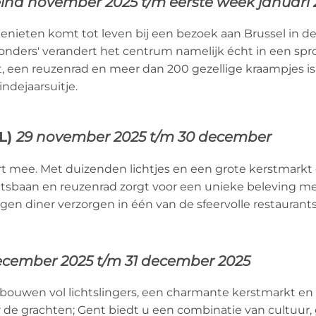
ind november 2025 t/m eerste week januari
genieten komt tot leven bij een bezoek aan Brussel in
onders' verandert het centrum namelijk écht in een spr
, een reuzenrad en meer dan 200 gezellige kraampjes is
dejaarsuitje.
NL)
29 november 2025 t/m 30 december
rt mee. Met duizenden lichtjes en een grote kerstmarkt 
atsbaan en reuzenrad zorgt voor een unieke beleving met
ngen diner verzorgen in één van de sfeervolle restaurant
ecember 2025 t/m 31 december 2025
ouwen vol lichtslingers, een charmante kerstmarkt en
 de grachten; Gent biedt u een combinatie van cultuur, 