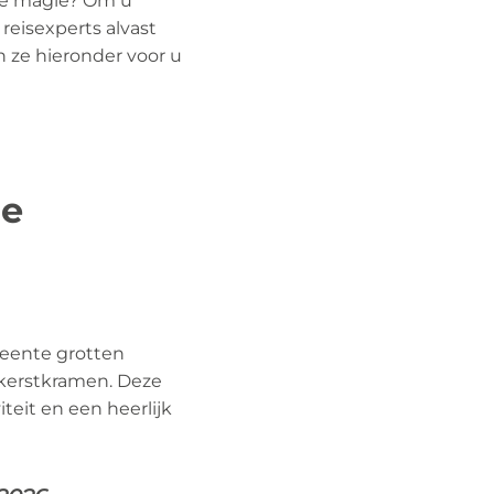
erse magie? Om u
reisexperts alvast
 ze hieronder voor u
de
meente grotten
 kerstkramen. Deze
teit en een heerlijk