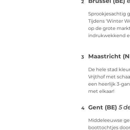
Brussel (BE)
e
Sprookjesachtig 
Tijdens 'Winter W
op de grote markt
indrukwekkend ein
Maastricht (
De hele stad kleu
Vrijthof met scha
een heerlijk 3-ga
met elkaar!
Gent (BE)
5 d
Middeleeuwse geb
boottochtjes door