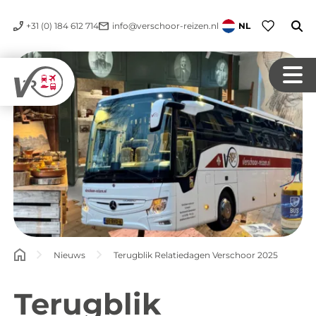
+31 (0) 184 612 714
info@verschoor-reizen.nl
NL
Nieuws
Terugblik Relatiedagen Verschoor 2025
Terugblik