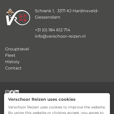
Schrank 1, 3371 KJ Hardinxveld-
Giessendam
+31 (0) 184 612 714
info@verschoor-reizen.nl
Grouptravel
Fleet
History
Contact
© Verschoor Reizen
Privacy Statement
Terms and Conditions
Verschoor Reizen uses cookies
Verschoor Reizen uses cookies to improve the website.
By using this website or clicking accept, you agree to